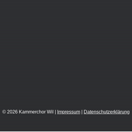
Kontaktieren Sie uns
Kammerchor Wil
E-Mail
Hier proben wir:
Kantonsschule Wil
Hubstrasse 75
9501 Wil
© 2026 Kammerchor Wil |
Impressum
|
Datenschutzerklärung